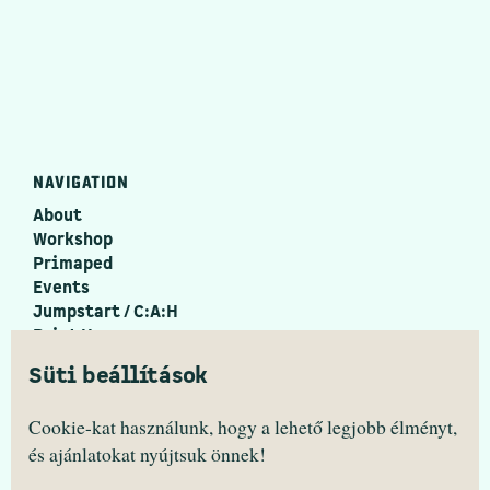
NAVIGATION
About
Workshop
Primaped
Events
Jumpstart / C:A:H
Print House
PrimaZine
Süti beállítások
Festival ↗
PRIMANIMA
Cookie-kat használunk, hogy a lehető legjobb élményt,
és ajánlatokat nyújtsuk önnek!
facebook/primanima.hungary
instagram/hello.primanima