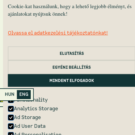
Cookie-kat használunk, hogy a lehető legjobb élményt, és
BABtér
ajánlatokat nyújtsuk önnek!
Templom square 12.
2040 Budaörs, HUNGARY
Monday – Friday 10:30 — 16:30 (CET)
Olvassa el adatkezelési tájékoztatónkat!
ELUTASÍTÁS
HEALTH DISCLOUSURE
CANCELLATION DISCLOUSURE
COOKIE POLICY
EGYÉNI BEÁLLÍTÁS
PRIVACY POLICY
2022 Primanima © All Rights Reserved.
MINDENT ELFOGADOK
HUN
ENG
Primanima Home
Functionality
Analytics Storage
Ad Storage
Ad User Data