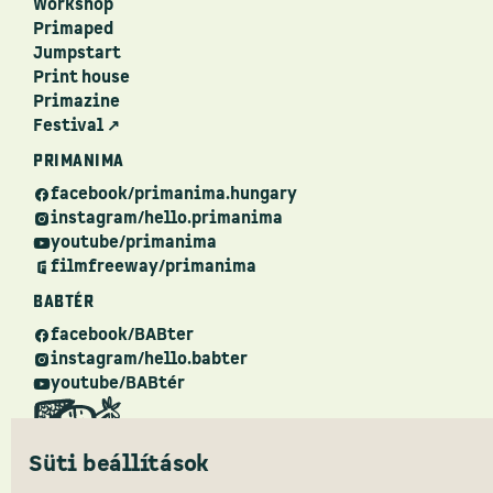
Workshop
Primaped
Jumpstart
Print house
Primazine
Festival ↗
PRIMANIMA
facebook/primanima.hungary
instagram/hello.primanima
youtube/primanima
filmfreeway/primanima
BABTÉR
facebook/BABter
instagram/hello.babter
youtube/BABtér
Süti beállítások