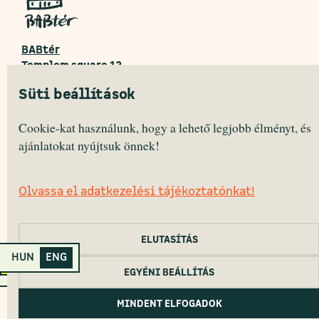
BABtér
Templom square 12.
2040 Budaörs, HUNGARY
Süti beállítások
Monday – Friday 10:30 — 16:30 (CET)
Cookie-kat használunk, hogy a lehető legjobb élményt, és
ajánlatokat nyújtsuk önnek!
HEALTH DISCLOUSURE
CANCELLATION DISCLOUSURE
COOKIE POLICY
Olvassa el adatkezelési tájékoztatónkat!
PRIVACY POLICY
2022 Primanima © All Rights Reserved.
ELUTASÍTÁS
HUN
ENG
Primanima Home
EGYÉNI BEÁLLÍTÁS
MINDENT ELFOGADOK