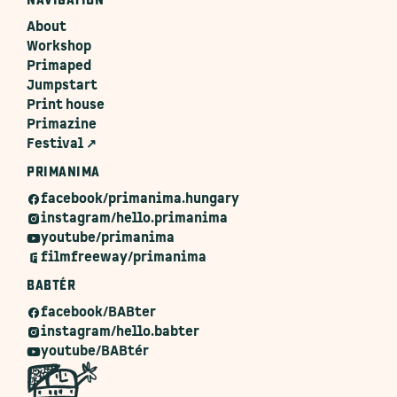
NAVIGATION
About
Workshop
Primaped
Jumpstart
Print house
Primazine
Festival ↗
PRIMANIMA
facebook/primanima.hungary
instagram/hello.primanima
youtube/primanima
filmfreeway/primanima
BABTÉR
facebook/BABter
instagram/hello.babter
youtube/BABtér