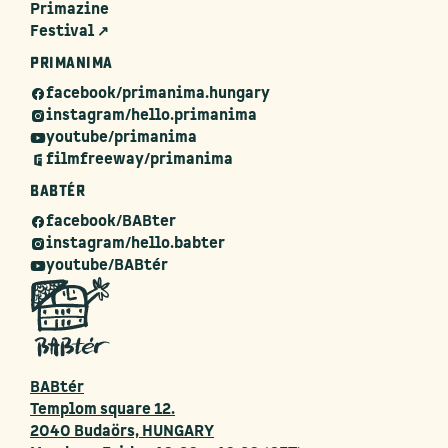
Primazine
Festival ↗
PRIMANIMA
facebook/primanima.hungary
instagram/hello.primanima
youtube/primanima
filmfreeway/primanima
BABTÉR
facebook/BABter
instagram/hello.babter
youtube/BABtér
BABtér
Templom square 12.
2040 Budaörs, HUNGARY