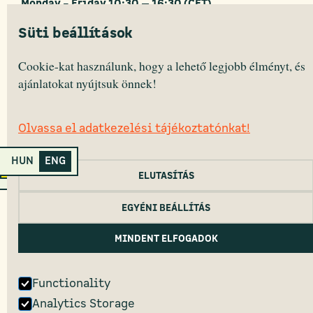
Monday – Friday 10:30 — 16:30 (CET)
Süti beállítások
Cookie-kat használunk, hogy a lehető legjobb élményt, és
HEALTH DISCLOUSURE
CANCELLATION DISCLOUSURE
ajánlatokat nyújtsuk önnek!
COOKIE POLICY
PRIVACY POLICY
2022 Primanima © All Rights Reserved.
Olvassa el adatkezelési tájékoztatónkat!
HUN
ENG
Primanima Home
ELUTASÍTÁS
EGYÉNI BEÁLLÍTÁS
MINDENT ELFOGADOK
Functionality
Analytics Storage