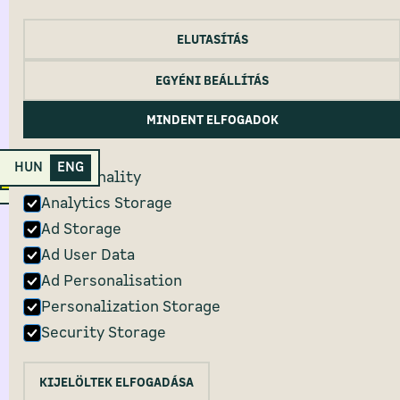
ELUTASÍTÁS
HEALTH DISCLOUSURE
CANCELLATION DISCLOUSURE
COOKIE POLICY
EGYÉNI BEÁLLÍTÁS
PRIVACY POLICY
2022 Primanima © All Rights Reserved.
MINDENT ELFOGADOK
HUN
ENG
Primanima Home
Functionality
Analytics Storage
Ad Storage
Ad User Data
Ad Personalisation
Personalization Storage
Security Storage
KIJELÖLTEK ELFOGADÁSA