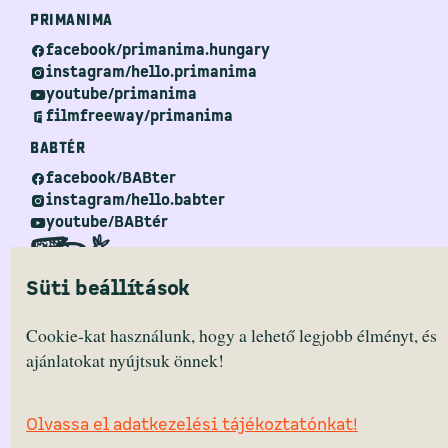
PRIMANIMA
facebook/primanima.hungary
instagram/hello.primanima
youtube/primanima
filmfreeway/primanima
BABTÉR
facebook/BABter
instagram/hello.babter
youtube/BABtér
Süti beállítások
Cookie-kat használunk, hogy a lehető legjobb élményt, és
BABtér
ajánlatokat nyújtsuk önnek!
Templom square 12.
2040 Budaörs, HUNGARY
Monday – Friday 10:30 — 16:30 (CET)
Olvassa el adatkezelési tájékoztatónkat!