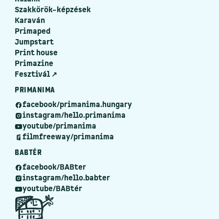
Szakkörök–képzések
Karaván
Primaped
Jumpstart
Print house
Primazine
Fesztivál ↗
PRIMANIMA
facebook/primanima.hungary
instagram/hello.primanima
youtube/primanima
filmfreeway/primanima
BABTÉR
facebook/BABter
instagram/hello.babter
youtube/BABtér