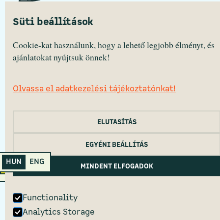
Süti beállítások
BABtér
2040 Budaörs, Templom tér 12.
Cookie-kat használunk, hogy a lehető legjobb élményt, és
Hétfő – Péntek 10:30 — 16:30
ajánlatokat nyújtsuk önnek!
Olvassa el adatkezelési tájékoztatónkat!
EGÉSZSÉGÜGYI TÁJÉKOZTATÓ
LEMONDÁSI SZABÁLYZAT
SÜTI TÁJÉKOZTATÓ
ADATVÉDELEM
ELUTASÍTÁS
2022 Primanima © Minden jog fenntartva.
EGYÉNI BEÁLLÍTÁS
HUN
ENG
Primanima Home
MINDENT ELFOGADOK
Functionality
Analytics Storage