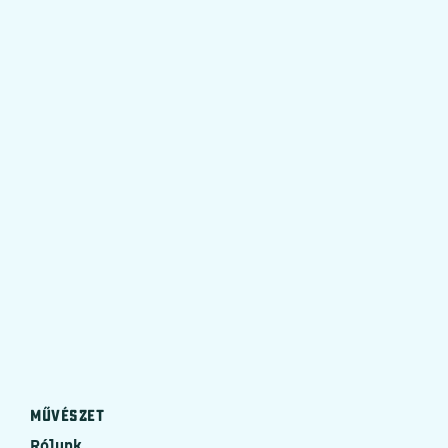
Facebook
Twitter
E-mail
MŰVÉSZET
Rólunk