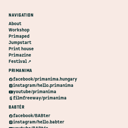
NAVIGATION
About
Workshop
Primaped
Jumpstart
Print house
Primazine
Festival ↗
PRIMANIMA
facebook/primanima.hungary
instagram/hello.primanima
youtube/primanima
filmfreeway/primanima
BABTÉR
facebook/BABter
instagram/hello.babter