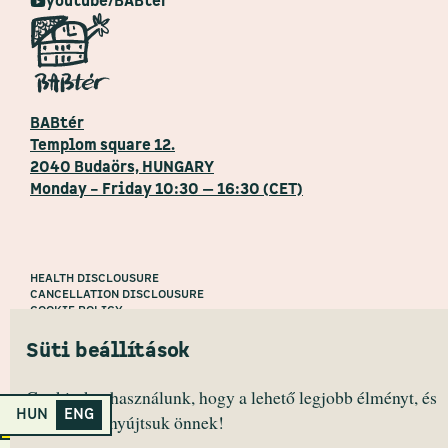
youtube/BABtér
BABtér
Templom square 12.
2040 Budaörs, HUNGARY
Monday – Friday 10:30 — 16:30 (CET)
HEALTH DISCLOUSURE
CANCELLATION DISCLOUSURE
COOKIE POLICY
PRIVACY POLICY
Süti beállítások
2022 Primanima © All Rights Reserved.
Cookie-kat használunk, hogy a lehető legjobb élményt, és
HUN
ENG
ajánlatokat nyújtsuk önnek!
Primanima Home