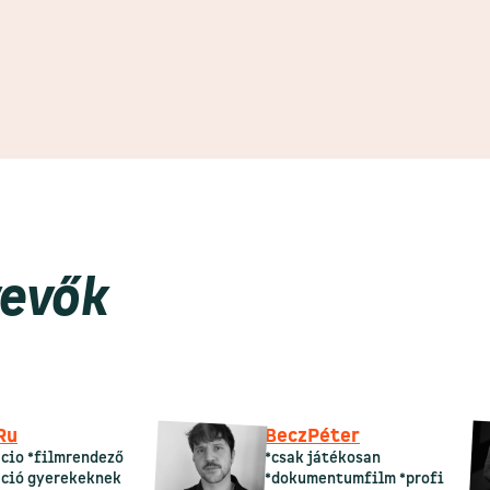
evők
Ru
Becz
Péter
cio *filmrendező
*csak játékosan
ció gyerekeknek
*dokumentumfilm *profi