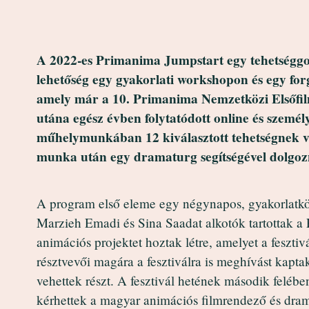
A 2022-es Primanima Jumpstart egy tehetségg
lehetőség egy gyakorlati workshopon és egy for
amely már a 10. Primanima Nemzetközi Elsőfilme
utána egész évben folytatódott online és szemé
műhelymunkában 12 kiválasztott tehetségnek van
munka után egy dramaturg segítségével dolgozn
A program első eleme egy négynapos, gyakorlatk
Marzieh Emadi és Sina Saadat alkotók tartottak a 
animációs projektet hoztak létre, amelyet a feszt
résztvevői magára a fesztiválra is meghívást kapt
vehettek részt. A fesztivál hetének második felében
kérhettek a magyar animációs filmrendező és dram