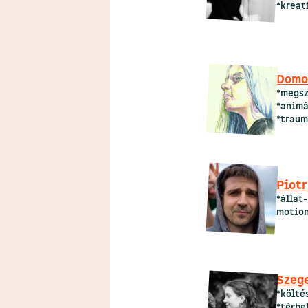
*kreat
Domo
*megsz
*animá
*traum
Piotr
*állat
motion
Szeg
*költé
*térbe