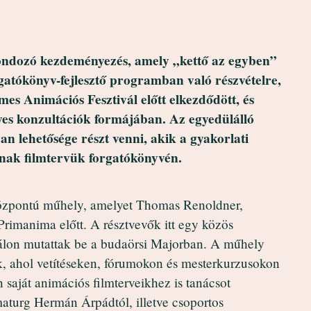
ondozó kezdeményezés, amely „kettő az egyben”
gatókönyv-fejlesztő programban való részvételre,
s Animációs Fesztivál előtt elkezdődött, és
lyes konzultációk formájában. Az egyedülálló
 lehetősége részt venni, akik a gyakorlati
ak filmtervük forgatókönyvén.‍
özpontú műhely, amelyet Thomas Renoldner,
Primanima előtt. A résztvevők itt egy közös
iválon mutattak be a budaörsi Majorban. A műhely
ak, ahol vetítéseken, fórumokon és mesterkurzusokon
 saját animációs filmterveikhez is tanácsot
aturg Hermán Árpádtól, illetve csoportos