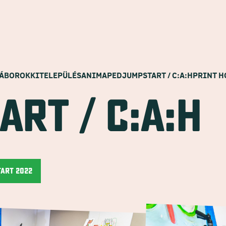
TÁBOROK
KITELEPÜLÉS
ANIMAPED
JUMPSTART / C:A:H
PRINT H
a
r
t
/
c
:
a
:
h
ART 2022