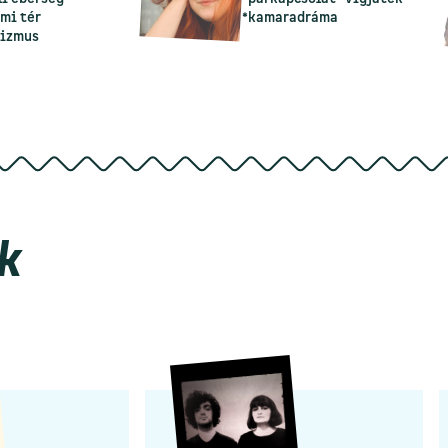
emi tér
*kamaradráma
nizmus
k