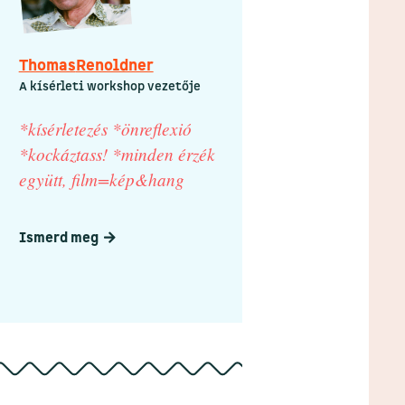
Thomas
Renoldner
A kísérleti workshop vezetője
*kísérletezés *önreflexió
*kockáztass! *minden érzék
együtt, film=kép&hang
Ismerd meg
arrow-right