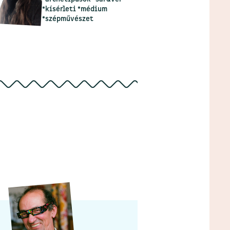
*kísérleti *médium
*szépművészet