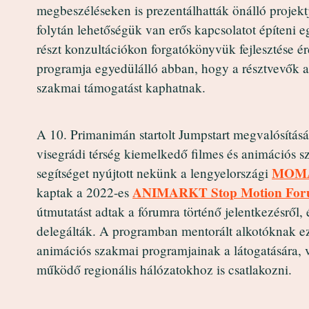
megbeszéléseken is prezentálhatták önálló projekt
folytán lehetőségük van erős kapcsolatot építeni
részt konzultációkon forgatókönyvük fejlesztése é
programja egyedülálló abban, hogy a résztvevők 
szakmai támogatást kaphatnak.‍
A 10. Primanimán startolt Jumpstart megvalósításá
visegrádi térség kiemelkedő filmes és animációs 
MOM
segítséget nyújtott nekünk a lengyelországi
ANIMARKT Stop Motion Fo
kaptak a 2022-es
útmutatást adtak a fórumra történő jelentkezésről,
delegálták. A programban mentorált alkotóknak ez
animációs szakmai programjainak a látogatására, v
működő regionális hálózatokhoz is csatlakozni.