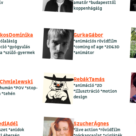
ív
amatőr *budapesttől
koppenhágáig
kos
Dominika
Gurka
Gábor
ólalásig
*animációs rövidfilm
ció *gyógyulás
*coming of age *2D&3D
a *szülő-gyermek
*animátor
Rebák
Tamás
Chmielewski
*animáció *2D
-humán *POV *stop-
*illusztráció *motion
 *tehén
design
edi
Adél
Szucher
Ágnes
szet *anidok
*live action *rövidfilm
li éberség
*párkapcsolat *vígjáték