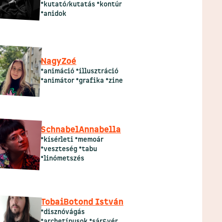
*kutató/kutatás *kontúr
*anidok
Nagy
Zoé
*animáció *illusztráció
*animátor *grafika *zine
Schnabel
Annabella
*kísérleti *memoár
*veszteség *tabu
*linómetszés
Tobai
Botond István
*disznóvágás
*archetípusok *sár&vér