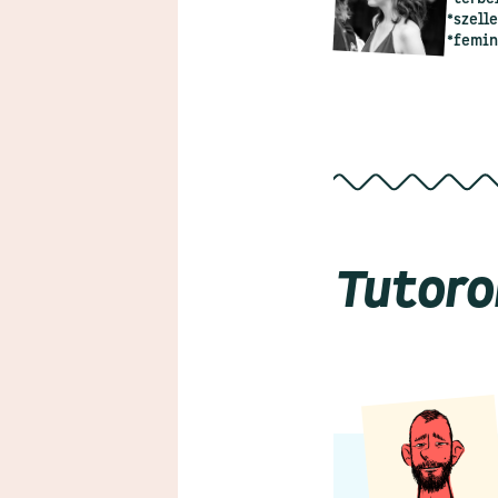
*szell
*femi
Tutoro