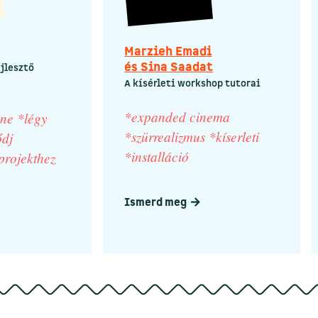
Marzieh Emadi
és Sina Saadat
jlesztő
A kísérleti workshop tutorai
*expanded cinema
ne *légy
*szürrealizmus *kíserleti
ődj
*installáció
projekthez
Ismerd meg
arrow-right