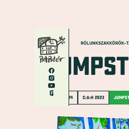
RÓLUNK
SZAKKÖRÖK–
j
u
m
p
s
t
C:A:H 2024
C:A:H 2023
JUMPST