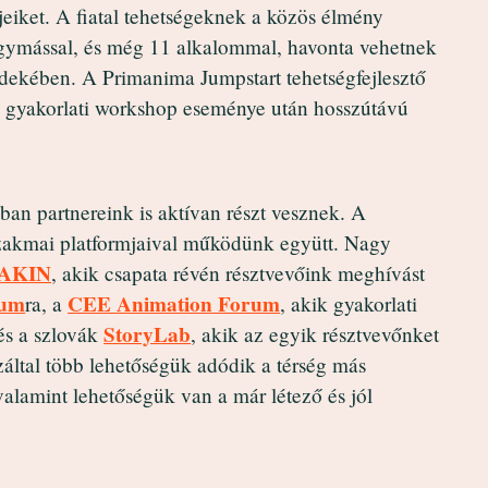
jeiket. A fiatal tehetségeknek a közös élmény
 egymással, és még 11 alkalommal, havonta vehetnek
rdekében. A Primanima Jumpstart tehetségfejlesztő
a gyakorlati workshop eseménye után hosszútávú
ban partnereink is aktívan részt vesznek. A
szakmai platformjaival működünk együtt. Nagy
AKIN
, akik csapata révén résztvevőink meghívást
rum
CEE Animation Forum
ra, a
, akik gyakorlati
StoryLab
 és a szlovák
, akik az egyik résztvevőnket
által több lehetőségük adódik a térség más
alamint lehetőségük van a már létező és jól