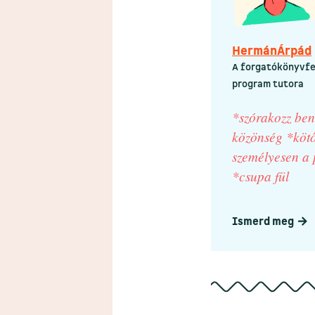
Hermán
Árpád
A forgatókönyvfe
program tutora
*szórakozz ben
közönség *köt
személyesen a 
*csupa fül
Ismerd meg
arrow-right