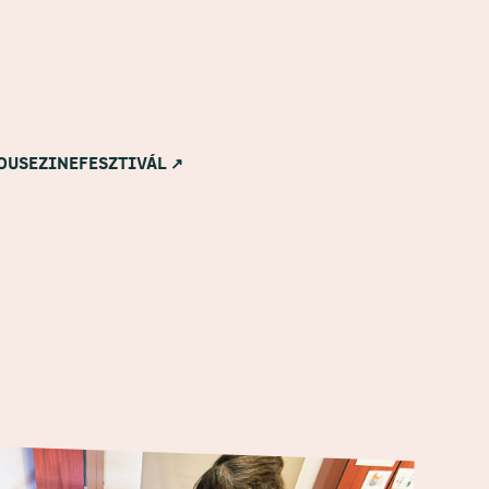
OUSE
ZINE
FESZTIVÁL ↗