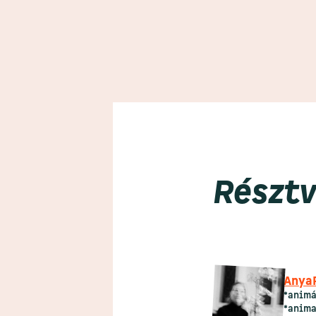
Résztv
Anya
*animá
*anima