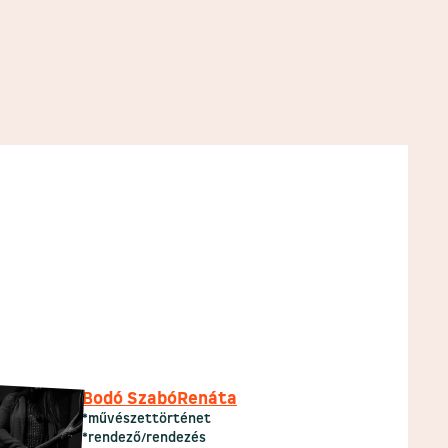
Bodó Szabó
Renáta
*művészettörténet
*rendező/rendezés