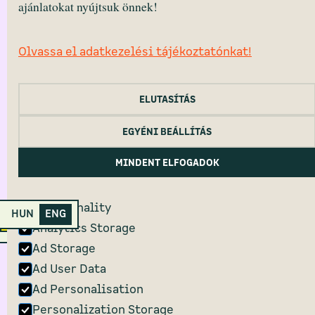
ajánlatokat nyújtsuk önnek!
BABtér
Templom square 12.
2040 Budaörs, HUNGARY
Olvassa el adatkezelési tájékoztatónkat!
Monday – Friday 10:30 — 16:30 (CET)
ELUTASÍTÁS
HEALTH DISCLOUSURE
CANCELLATION DISCLOUSURE
EGYÉNI BEÁLLÍTÁS
COOKIE POLICY
PRIVACY POLICY
MINDENT ELFOGADOK
2022 Primanima © All Rights Reserved.
Functionality
HUN
ENG
Primanima Home
Analytics Storage
Ad Storage
Ad User Data
Ad Personalisation
Personalization Storage