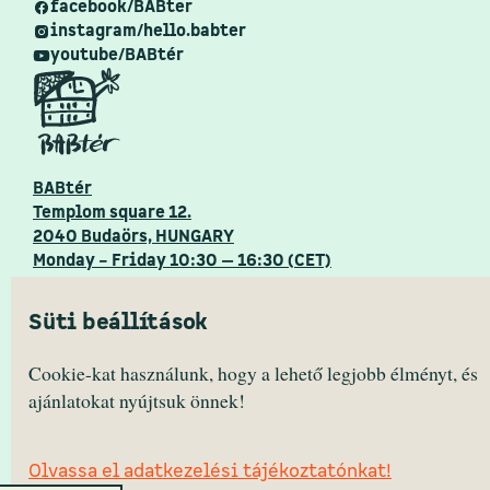
facebook/BABter
instagram/hello.babter
youtube/BABtér
BABtér
Templom square 12.
2040 Budaörs, HUNGARY
Monday – Friday 10:30 — 16:30 (CET)
Süti beállítások
HEALTH DISCLOUSURE
Cookie-kat használunk, hogy a lehető legjobb élményt, és
CANCELLATION DISCLOUSURE
COOKIE POLICY
ajánlatokat nyújtsuk önnek!
PRIVACY POLICY
2022 Primanima © All Rights Reserved.
Olvassa el adatkezelési tájékoztatónkat!