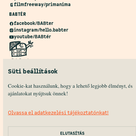
filmfreeway/primanima
BABTÉR
facebook/BABter
instagram/hello.babter
youtube/BABtér
Süti beállítások
BABtér
Templom square 12.
Cookie-kat használunk, hogy a lehető legjobb élményt, és
2040 Budaörs, HUNGARY
ajánlatokat nyújtsuk önnek!
Monday – Friday 10:30 — 16:30 (CET)
Olvassa el adatkezelési tájékoztatónkat!
HEALTH DISCLOUSURE
CANCELLATION DISCLOUSURE
COOKIE POLICY
ELUTASÍTÁS
PRIVACY POLICY