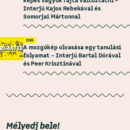
képes vagyok rajta változtatni –
Interjú Kajos Rebekával és
Somorjai Mártonnal
CIKK
A mozgókép olvasása egy tanulási
folyamat – Interjú Bartal Dórával
és Peer Krisztinával
Mélyedj bele!