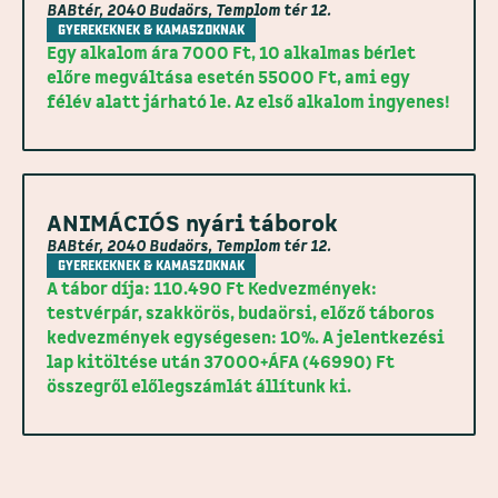
BABtér, 2040 Budaörs, Templom tér 12.
GYEREKEKNEK & KAMASZOKNAK
Egy alkalom ára 7000 Ft, 10 alkalmas bérlet
előre megváltása esetén 55000 Ft, ami egy
félév alatt járható le. Az első alkalom ingyenes!
ANIMÁCIÓS nyári táborok
BABtér, 2040 Budaörs, Templom tér 12.
GYEREKEKNEK & KAMASZOKNAK
A tábor díja: 110.490 Ft Kedvezmények:
testvérpár, szakkörös, budaörsi, előző táboros
kedvezmények egységesen: 10%. A jelentkezési
lap kitöltése után 37000+ÁFA (46990) Ft
összegről előlegszámlát állítunk ki.