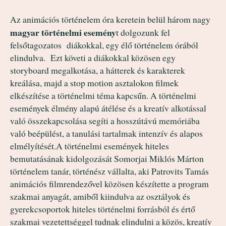
Az animációs történelem óra keretein belül három nagy
magyar történelmi esemény
t dolgozunk fel
felsőtagozatos diákokkal, egy élő történelem órából
elindulva. Ezt követi a diákokkal közösen egy
storyboard megalkotása, a hátterek és karakterek
kreálása, majd a stop motion asztalokon filmek
elkészítése a történelmi téma kapcsűn. A történelmi
események élmény alapú átélése és a kreatív alkotással
való összekapcsolása segíti a hosszútávú memóriába
való beépülést, a tanulási tartalmak intenzív és alapos
elmélyítését.A történelmi események hiteles
bemutatásának kidolgozását Somorjai Miklós Márton
történelem tanár, történész vállalta, aki Patrovits Tamás
animációs filmrendezővel közösen készítette a program
szakmai anyagát, amiből kiindulva az osztályok és
gyerekcsoportok hiteles történelmi forrásból és értő
szakmai vezetettséggel tudnak elindulni a közös, kreatív