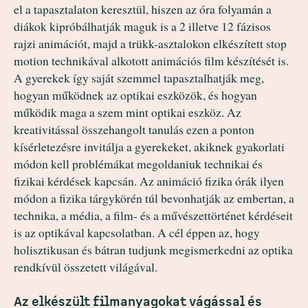
el a tapasztalaton keresztül, hiszen az óra folyamán a
diákok kipróbálhatják maguk is a 2 illetve 12 fázisos
rajzi animációt, majd a trükk-asztalokon elkészített stop
motion technikával alkotott animációs film készítését is.
A gyerekek így saját szemmel tapasztalhatják meg,
hogyan működnek az optikai eszközök, és hogyan
működik maga a szem mint optikai eszköz. Az
kreativitással összehangolt tanulás ezen a ponton
kísérletezésre invitálja a gyerekeket, akiknek gyakorlati
módon kell problémákat megoldaniuk technikai és
fizikai kérdések kapcsán. Az animáció fizika órák ilyen
módon a fizika tárgykörén túl bevonhatják az embertan, a
technika, a média, a film- és a művészettörténet kérdéseit
is az optikával kapcsolatban. A cél éppen az, hogy
holisztikusan és bátran tudjunk megismerkedni az optika
rendkívül összetett világával.
Az elkészült filmanyagokat vágással és