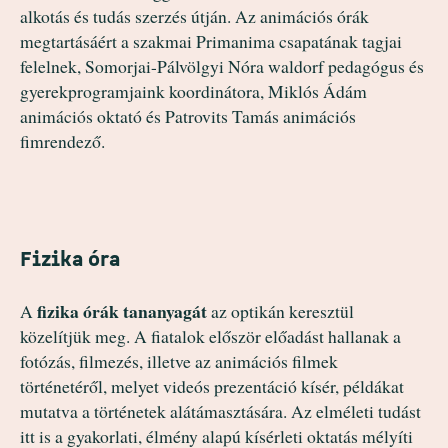
alkotás és tudás szerzés útján. Az animációs órák
megtartásáért a szakmai Primanima csapatának tagjai
felelnek, Somorjai-Pálvölgyi Nóra waldorf pedagógus és
gyerekprogramjaink koordinátora, Miklós Ádám
animációs oktató és Patrovits Tamás animációs
fimrendező.
Fizika óra
fizika órák tananyagát
A
az optikán keresztül
közelítjük meg. A fiatalok először előadást hallanak a
fotózás, filmezés, illetve az animációs filmek
történetéről, melyet videós prezentáció kísér, példákat
mutatva a történetek alátámasztására. Az elméleti tudást
itt is a gyakorlati, élmény alapú kísérleti oktatás mélyíti