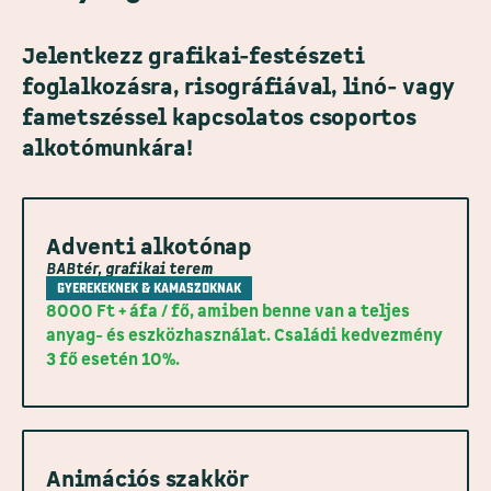
Jelentkezz grafikai-festészeti
foglalkozásra, risográfiával, linó- vagy
fametszéssel kapcsolatos csoportos
alkotómunkára!
Adventi alkotónap
BABtér, grafikai terem
GYEREKEKNEK & KAMASZOKNAK
8000 Ft + áfa / fő, amiben benne van a teljes
anyag- és eszközhasználat. Családi kedvezmény
3 fő esetén 10%.
Animációs szakkör