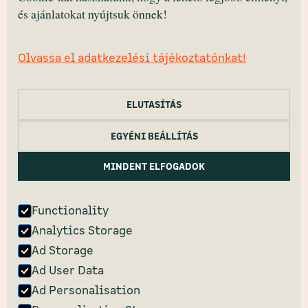
Fesztivál ↗
és ajánlatokat nyújtsuk önnek!
PRIMANIMA
facebook/primanima.hungary
Olvassa el adatkezelési tájékoztatónkat!
instagram/hello.primanima
youtube/primanima
filmfreeway/primanima
ELUTASÍTÁS
BABTÉR
facebook/BABter
EGYÉNI BEÁLLÍTÁS
instagram/hey.babter
youtube/BABtér
MINDENT ELFOGADOK
Functionality
Analytics Storage
BABtér
Ad Storage
2040 Budaörs, Templom tér 12.
Ad User Data
Ad Personalisation