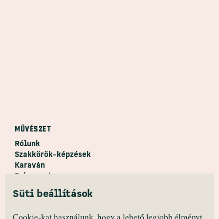
MŰVÉSZET
Rólunk
Szakkörök–képzések
Karaván
Primaped
Kollaborációk
Süti beállítások
Print house
Primazine
Cookie-kat használunk, hogy a lehető legjobb élményt,